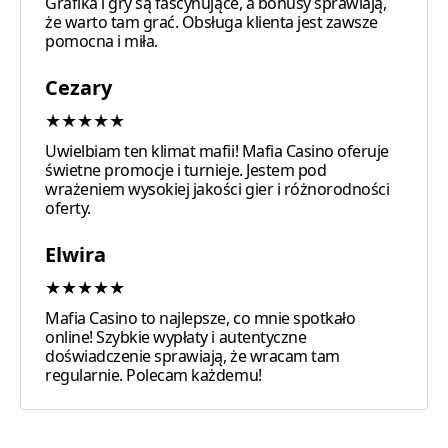
Grafika i gry są fascynujące, a bonusy sprawiają,
że warto tam grać. Obsługa klienta jest zawsze
pomocna i miła.
Cezary
★
★
★
★
★
Uwielbiam ten klimat mafii! Mafia Casino oferuje
świetne promocje i turnieje. Jestem pod
wrażeniem wysokiej jakości gier i różnorodności
oferty.
Elwira
★
★
★
★
★
Mafia Casino to najlepsze, co mnie spotkało
online! Szybkie wypłaty i autentyczne
doświadczenie sprawiają, że wracam tam
regularnie. Polecam każdemu!