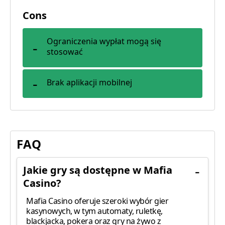
Cons
Ograniczenia wypłat mogą się
stosować
Brak aplikacji mobilnej
FAQ
Jakie gry są dostępne w Mafia
Casino?
Mafia Casino oferuje szeroki wybór gier
kasynowych, w tym automaty, ruletkę,
blackjacka, pokera oraz gry na żywo z