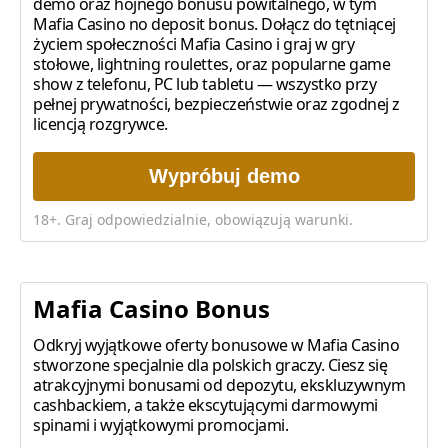
demo oraz hojnego bonusu powitalnego, w tym
Mafia Casino no deposit bonus. Dołącz do tętniącej
życiem społeczności Mafia Casino i graj w gry
stołowe, lightning roulettes, oraz popularne game
show z telefonu, PC lub tabletu — wszystko przy
pełnej prywatności, bezpieczeństwie oraz zgodnej z
licencją rozgrywce.
Wypróbuj demo
18+. Graj odpowiedzialnie, obowiązują warunki.
Mafia Casino Bonus
Odkryj wyjątkowe oferty bonusowe w Mafia Casino
stworzone specjalnie dla polskich graczy. Ciesz się
atrakcyjnymi bonusami od depozytu, ekskluzywnym
cashbackiem, a także ekscytującymi darmowymi
spinami i wyjątkowymi promocjami.