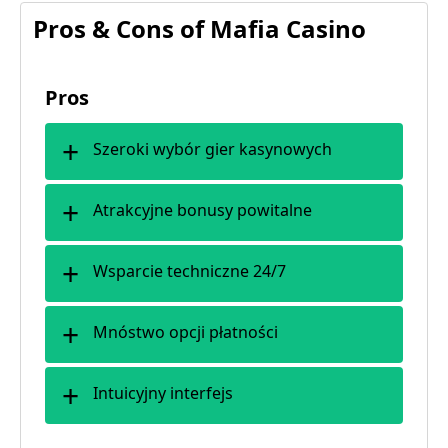
Pros & Cons of Mafia Casino
Pros
Szeroki wybór gier kasynowych
Atrakcyjne bonusy powitalne
Wsparcie techniczne 24/7
Mnóstwo opcji płatności
Intuicyjny interfejs