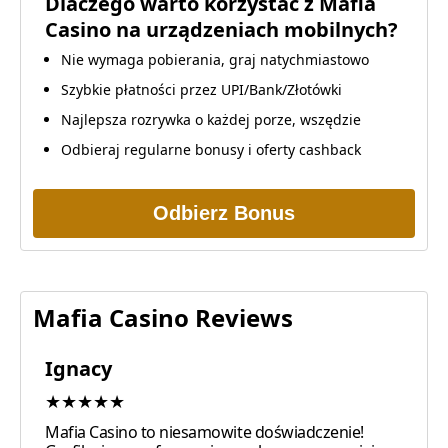
Dlaczego warto korzystać z Mafia
Casino na urządzeniach mobilnych?
Nie wymaga pobierania, graj natychmiastowo
Szybkie płatności przez UPI/Bank/Złotówki
Najlepsza rozrywka o każdej porze, wszędzie
Odbieraj regularne bonusy i oferty cashback
Odbierz Bonus
Mafia Casino Reviews
Ignacy
★
★
★
★
★
Mafia Casino to niesamowite doświadczenie!