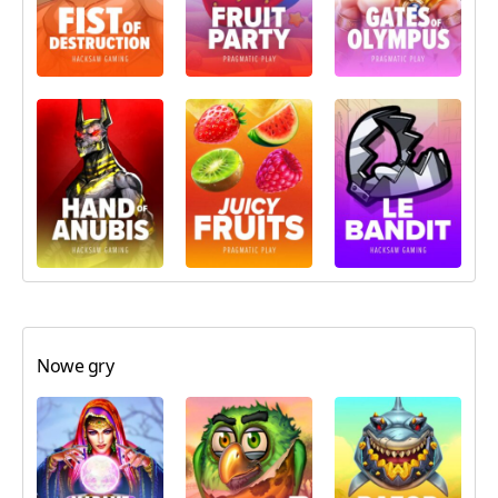
Nowe gry