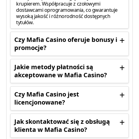
krupierem. Współpracuje z czołowymi
dostawcami oprogramowania, co gwarantuje
wysoką jakość i różnorodność dostępnych
tytułów.
Czy Mafia Casino oferuje bonusy i
promocje?
Jakie metody płatności są
akceptowane w Mafia Casino?
Czy Mafia Casino jest
licencjonowane?
Jak skontaktować się z obsługą
klienta w Mafia Casino?